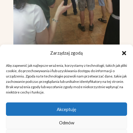
Zarządzaj zgodą
Aby zapewnić jak najlepsze wrażenia, korzystamy z technologii, takich jak pliki
cookie, do przechowywania i/lub uzyskiwania dostępu do informacji o
urządzeniu. Zgoda na te technologie pozwoli nam przetwarzać dane, takie jak
zachowanie podczas przeglądania lub unikalne identyfikatory na tej stronie.
Brak wyrażenia zgody lub wycofanie zgody może niekorzystnie wpłynąć na
niektóre cechy i funkcje.
DOM NA SKALE
Akceptuję
Copyright © 2026. Wszelkie prawa zastrzeżone.
POLITYKA PRYWATNOŚCI
Odmów