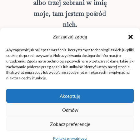
albo trzej zebrani w imię
moje, tam jestem pośród
nich.
Mt 18, 19-20
Zarządzaj zgodą
Aby zapewnić jak najlepsze wrażenia, korzystamy z technologii, takich jak pliki
cookie, do przechowywania i/lub uzyskiwania dostępu do informacji o
urządzeniu. Zgoda na te technologie pozwoli nam przetwarzać dane, takie jak
zachowanie podczas przeglądania lub unikalne identyfikatory na tej stronie.
Brak wyrażenia zgody lub wycofanie zgody może niekorzystnie wpłynąć na
niektóre cechy i funkcje.
DOM NA SKALE
Akceptuję
Copyright © 2026. Wszelkie prawa zastrzeżone.
POLITYKA PRYWATNOŚCI
Odmów
Zobacz preferencje
Polityka prywatnosci