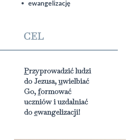
ewangelizację
CEL
P
rzyprowadzić ludzi
do Jezusa,
u
wielbiać
Go,
f
ormować
uczniów i uzdalniać
do
e
wangelizacji!